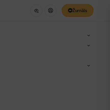
Žurnāls
edāvās