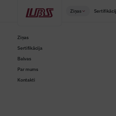
Ziņas
Sertifikāci
Atpakaļ
Sākums
Visas ziņas
Nozares vēstis
RTU izveidotais Me
Ziņas
Sertifikācija
Nozares vēstis
RTU izvei
Balvas
konsultāc
Par mums
Publicēts: 03.07.20
Kontakti
RTU publicitātes fo
Dalīties: