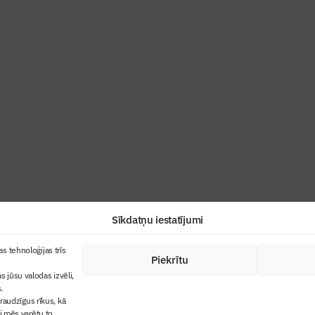
ris”
industrijas profesionāļiem un aizraujoša
Sīkdatņu iestatījumi
+371 67845910
s tehnoloģijas trīs
Piekrītu
cija
+371 26461816
s jūsu valodas izvēli,
lbs@blbs.lv
"Būvinženieris"
.
audzīgus rīkus, kā
trijas balvas
ai mēs varētu to