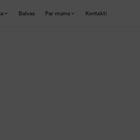
ja
Balvas
Par mums
Kontakti
tālapstrādes centrs piedāvās konsultācijas un tehnisko atbalstu
dotais Metālapstrādes centrs pi
ijas un tehnisko atbalstu
26
Skatījumi: 147
to
Kopēt linku