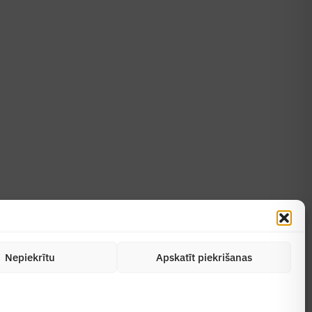
Uzzināt vairāk
Abonēt žurnālu
Nepiekrītu
Apskatīt piekrišanas