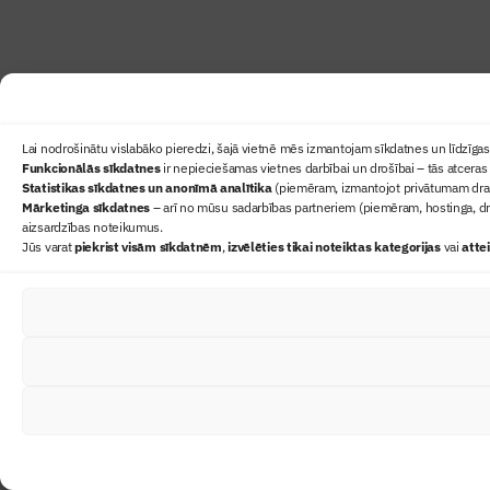
Lai nodrošinātu vislabāko pieredzi, šajā vietnē mēs izmantojam sīkdatnes un līdzīgas 
Funkcionālās sīkdatnes
ir nepieciešamas vietnes darbībai un drošībai – tās atceras 
Statistikas sīkdatnes un anonīmā analītika
(piemēram, izmantojot privātumam draudz
Mārketinga sīkdatnes
– arī no mūsu sadarbības partneriem (piemēram, hostinga, dr
aizsardzības noteikumus.
Jūs varat
piekrist visām sīkdatnēm
,
izvēlēties tikai noteiktas kategorijas
vai
atte