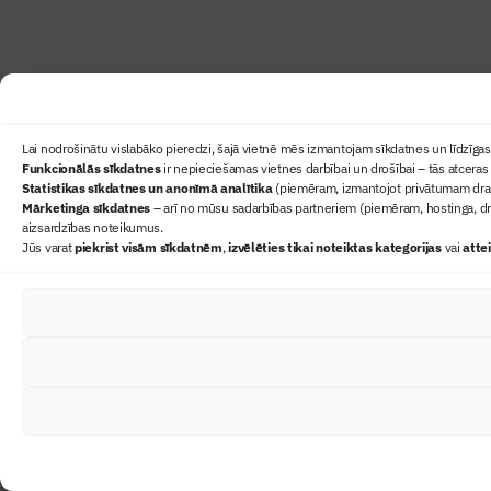
Lai nodrošinātu vislabāko pieredzi, šajā vietnē mēs izmantojam sīkdatnes un līdzīgas 
Funkcionālās sīkdatnes
ir nepieciešamas vietnes darbībai un drošībai – tās atceras 
Statistikas sīkdatnes un anonīmā analītika
(piemēram, izmantojot privātumam draudz
Mārketinga sīkdatnes
– arī no mūsu sadarbības partneriem (piemēram, hostinga, dr
aizsardzības noteikumus.
Jūs varat
piekrist visām sīkdatnēm
,
izvēlēties tikai noteiktas kategorijas
vai
atte