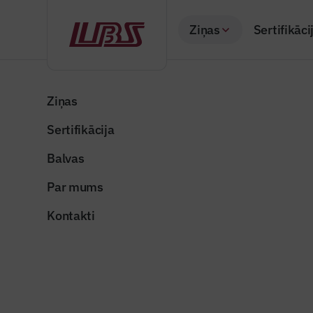
Ziņas
Sertifikāci
Atpakaļ
Sākums
Visas ziņas
Nozares vēstis
Iedzīvotāji izvēlas
Ziņas
Sertifikācija
Nozares vēstis
Iedzīvotāj
Balvas
ražošanas
Par mums
Publicēts: 08.12.20
Kontakti
Foto ilustratīvs
Dalīties: