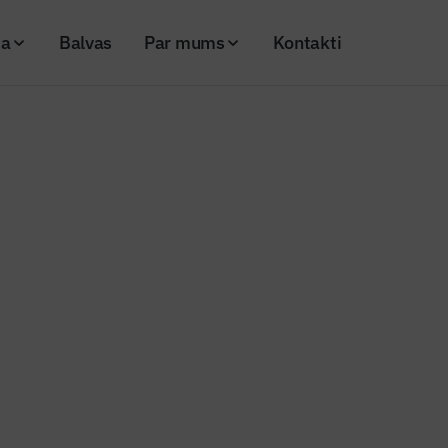
ja
Balvas
Par mums
Kontakti
 videi draudzīgu enerģijas ražošanas iekārtu iegādi
i izvēlas videi draudzīgu enerģij
 iekārtu iegādi
25
Skatījumi: 176
Kopēt linku