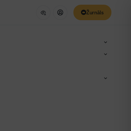
Žurnāls
as