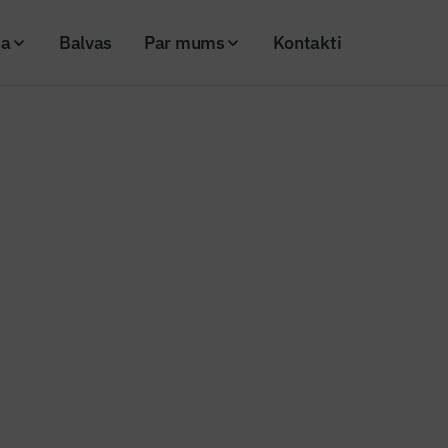
ja
Balvas
Par mums
Kontakti
beidzis darbu pie starptautiskās koledžas projekta Piņķos
refab” pabeidzis darbu pie star
projekta Piņķos
20
Skatījumi: 710
Kopēt linku