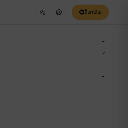
Žurnāls
ptautiskās