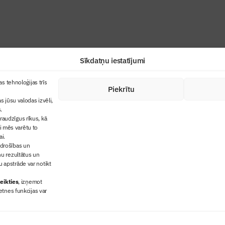
Sīkdatņu iestatījumi
+371 67845910
s tehnoloģijas trīs
Piekrītu
cija
+371 26461816
s jūsu valodas izvēli,
lbs@blbs.lv
"Būvinženieris"
.
audzīgus rīkus, kā
trijas balvas
ai mēs varētu to
ms
ai.
 drošības un
ņu rezultātus un
 apstrāde var notikt
eikties
, izņemot
etnes funkcijas var