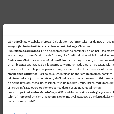
lasāmviela par būvniecību ikvienam
Ziņas
Lai nodrošinātu vislabāko pieredzi, šajā vietnē mēs izmantojam sīkdatnes un līdzīga
kategorijās:
funkcionālās
,
statistikas
un
mārketinga
sīkdatnes.
Sertifikā
Funkcionālās sīkdatnes
ir nepieciešamas vietnes darbībai un drošībai – tās atcera
Žurnāls 
iepirkumu grozu un sīkdatņu iestatījumus, kā arī palīdz droši apstrādāt maksājumus
Statistikas sīkdatnes un anonīmā analītika
(piemēram, izmantojot privātumam dr
Būvindus
Umami) palīdz saprast, kā tiek lietota mūsu vietne un kāds saturs ir populārākais, l
Par mu
uzlabot. Dati tiek apkopoti kopsavilkumos, nevis izmantoti tiešai jūsu identificēšan
Mārketinga sīkdatnes
– arī no mūsu sadarbības partneriem (piemēram, hostinga,
reklāmas pakalpojumu sniedzējiem, kā Cloudflare u.c.) – ļauj mums izmērīt kampa
piedāvāt jums atbilstošākus pakalpojumus un piedāvājumus. Dažos gadījumos datu
arī ārpus ES/EEZ, ievērojot piemērojamos datu aizsardzības noteikumus.
Jūs varat
piekrist visām sīkdatnēm
,
izvēlēties tikai noteiktas kategorijas
vai
att
tehniski nepieciešamajām sīkdatnēm. Nepiekrītot vai atsaucot piekrišanu, dažas vi
nedarboties pilnvērtīgi.
© 2026 Visas tiesības aizsargātas
Privātuma politika