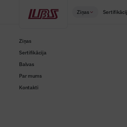
Ziņas
Sertifikāci
Atpakaļ
Sākums
Visas ziņas
Nozares vēstis
“Skonto Prefab” pa
Ziņas
Sertifikācija
Nozares vēstis
“Skonto P
Balvas
koledžas 
Par mums
Publicēts: 08.07.20
Kontakti
koledza_pinkos
Dalīties: