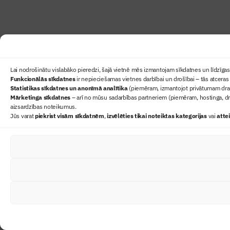
Lai nodrošinātu vislabāko pieredzi, šajā vietnē mēs izmantojam sīkdatnes un līdzīgas 
Funkcionālās sīkdatnes
ir nepieciešamas vietnes darbībai un drošībai – tās atceras 
Statistikas sīkdatnes un anonīmā analītika
(piemēram, izmantojot privātumam draudz
Mārketinga sīkdatnes
– arī no mūsu sadarbības partneriem (piemēram, hostinga, dr
aizsardzības noteikumus.
Jūs varat
piekrist visām sīkdatnēm
,
izvēlēties tikai noteiktas kategorijas
vai
atte