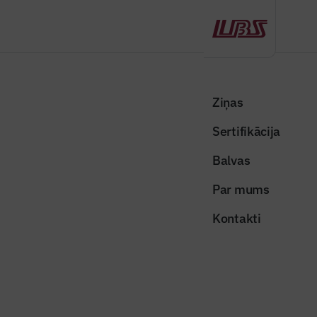
Atpakaļ
Sākums
Visas ziņas
Nozares vēstis
Tērvetes pagastā atklās atjaunoto ceļa Jelgava–Tērvete–Lietuvas
Ziņas
robeža posmu
Sertifikācija
Nozares vēstis
Balvas
Tērvetes pagastā atklās atjaunoto
Par mums
ceļa Jelgava–Tērvete–Lietuvas
Kontakti
robeža posmu
Publicēts: 17.09.2020
Skatījumi: 803
tervetes_cels