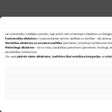
Lai nodrošinātu vislabāko pieredzi, šajā vietnē mēs izmantojam sīkdatnes un līdzīgas 
Funkcionālās sīkdatnes
ir nepieciešamas vietnes darbībai un drošībai – tās atceras 
Statistikas sīkdatnes un anonīmā analītika
(piemēram, izmantojot privātumam draudz
Mārketinga sīkdatnes
– arī no mūsu sadarbības partneriem (piemēram, hostinga, dr
aizsardzības noteikumus.
Jūs varat
piekrist visām sīkdatnēm
,
izvēlēties tikai noteiktas kategorijas
vai
atte