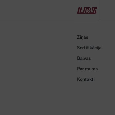
Atpakaļ
Sākums
Visas ziņas
Nozares vēstis
Turpina īstenot birokrātiska sloga mazināšanas pasākumus
Ziņas
komersantiem
Sertifikācija
Nozares vēstis
Balvas
Turpina īstenot birokrātiska sloga
Par mums
mazināšanas pasākumus
Kontakti
komersantiem
Publicēts: 10.12.2025
Skatījumi: 248
Foto ilustratīvs