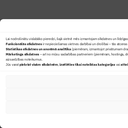
Lai nodrošinātu vislabāko pieredzi, šajā vietnē mēs izmantojam sīkdatnes un līdzīgas 
Funkcionālās sīkdatnes
ir nepieciešamas vietnes darbībai un drošībai – tās atceras 
Statistikas sīkdatnes un anonīmā analītika
(piemēram, izmantojot privātumam draudz
Mārketinga sīkdatnes
– arī no mūsu sadarbības partneriem (piemēram, hostinga, dr
aizsardzības noteikumus.
Jūs varat
piekrist visām sīkdatnēm
,
izvēlēties tikai noteiktas kategorijas
vai
atte