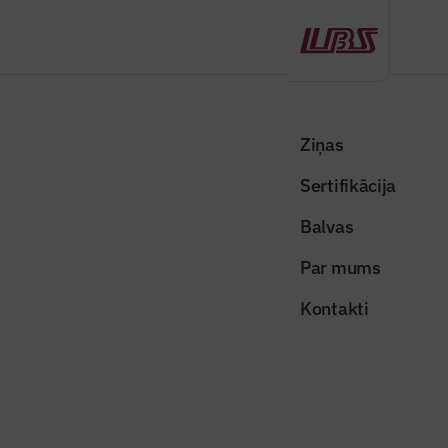
Atpakaļ
Sākums
Visas ziņas
Nozares vēstis
Vāc parakstus par asfalta velotrases izvedi Karostā
Ziņas
Sertifikācija
Nozares vēstis
Vāc parakstus par asfalta
Balvas
velotrases izvedi Karostā
Par mums
Publicēts: 03.08.2020
Skatījumi: 540
Kontakti
velosipedi
Dalīties:
Kopēt linku