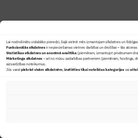
Lai nodrošinātu vislabāko pieredzi, šajā vietnē mēs izmantojam sīkdatnes un līdzīgas 
Funkcionālās sīkdatnes
ir nepieciešamas vietnes darbībai un drošībai – tās atceras 
Statistikas sīkdatnes un anonīmā analītika
(piemēram, izmantojot privātumam draudz
Mārketinga sīkdatnes
– arī no mūsu sadarbības partneriem (piemēram, hostinga, dr
aizsardzības noteikumus.
Jūs varat
piekrist visām sīkdatnēm
,
izvēlēties tikai noteiktas kategorijas
vai
atte