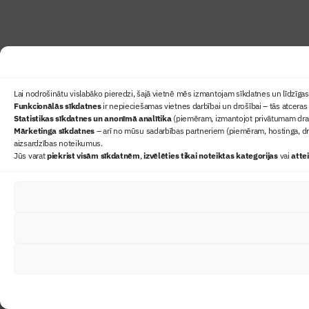
Lai nodrošinātu vislabāko pieredzi, šajā vietnē mēs izmantojam sīkdatnes un līdzīgas 
Funkcionālās sīkdatnes
ir nepieciešamas vietnes darbībai un drošībai – tās atceras 
Statistikas sīkdatnes un anonīmā analītika
(piemēram, izmantojot privātumam draudz
Mārketinga sīkdatnes
– arī no mūsu sadarbības partneriem (piemēram, hostinga, dr
aizsardzības noteikumus.
Jūs varat
piekrist visām sīkdatnēm
,
izvēlēties tikai noteiktas kategorijas
vai
atte