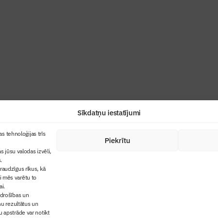
ris”
industrijas profesionāļiem un aizraujoša
Sīkdatņu iestatījumi
+371 67845910
s tehnoloģijas trīs
Piekrītu
cija
+371 26461816
s jūsu valodas izvēli,
lbs@blbs.lv
"Būvinženieris"
.
audzīgus rīkus, kā
trijas balvas
ai mēs varētu to
ms
ai.
 drošības un
ņu rezultātus un
 apstrāde var notikt