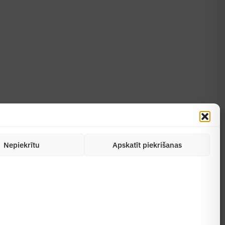
Uzzināt vairāk
Abonēt žurnālu
Nepiekrītu
Apskatīt piekrišanas