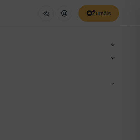
Žurnāls
u un velo