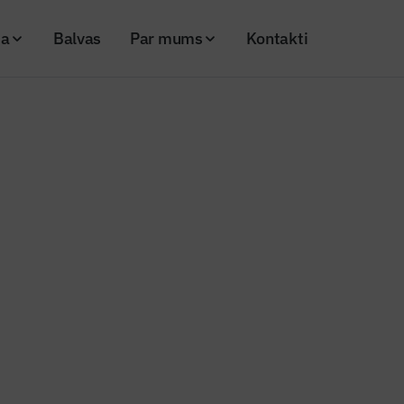
ja
Balvas
Par mums
Kontakti
cijā nodots jauns gājēju un velo celiņš
s ziņas
 ekspluatācijā nodots jauns gājēj
25
Skatījumi: 317
_ezers_velocelins
Kopēt linku