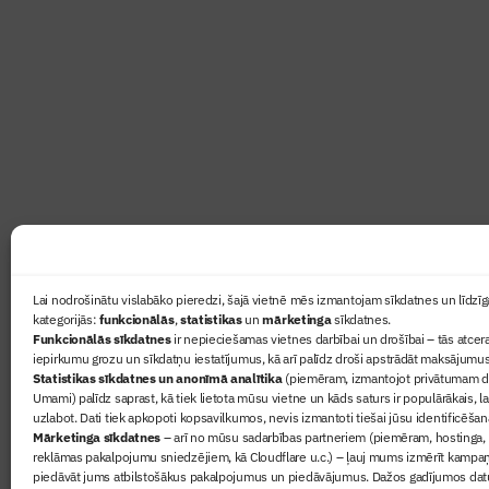
Abonē žurnālu “Būvinženie
Žurnāls Būvinženieris ir rokasgrāmata būv
lasāmviela par būvniecību ikvienam
Ziņas
Lai nodrošinātu vislabāko pieredzi, šajā vietnē mēs izmantojam sīkdatnes un līdzīga
kategorijās:
funkcionālās
,
statistikas
un
mārketinga
sīkdatnes.
Sertifikā
Funkcionālās sīkdatnes
ir nepieciešamas vietnes darbībai un drošībai – tās atcera
Žurnāls 
iepirkumu grozu un sīkdatņu iestatījumus, kā arī palīdz droši apstrādāt maksājumus
Statistikas sīkdatnes un anonīmā analītika
(piemēram, izmantojot privātumam dr
Būvindus
Umami) palīdz saprast, kā tiek lietota mūsu vietne un kāds saturs ir populārākais, l
Par mu
uzlabot. Dati tiek apkopoti kopsavilkumos, nevis izmantoti tiešai jūsu identificēšan
Mārketinga sīkdatnes
– arī no mūsu sadarbības partneriem (piemēram, hostinga,
reklāmas pakalpojumu sniedzējiem, kā Cloudflare u.c.) – ļauj mums izmērīt kampa
piedāvāt jums atbilstošākus pakalpojumus un piedāvājumus. Dažos gadījumos datu