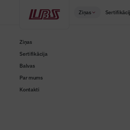
Ziņas
Sertifikāci
Atpakaļ
Sākums
Visas ziņas
Nozares vēstis
Ventspilī ekspluatā
Ziņas
Sertifikācija
Valsts un pašvaldība
Ventspilī
Balvas
celiņš
Par mums
Publicēts: 25.08.20
Kontakti
ventspils_busnieku
Dalīties: