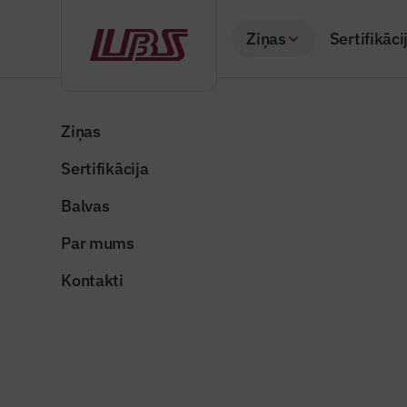
Ziņas
Sertifikāci
Atpakaļ
Sākums
Visas ziņas
Nozares vēstis
Vidzemes Augstsko
Ziņas
Sertifikācija
Nozares vēstis
Vidzemes 
Balvas
noslēdz 
Par mums
Publicēts: 26.11.20
Kontakti
Publicitātes foto
Dalīties: