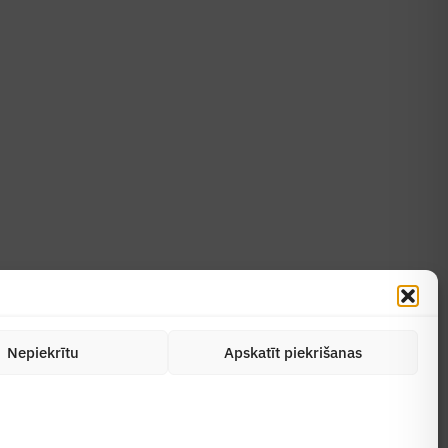
Uzzināt vairāk
Abonēt žurnālu
Nepiekrītu
Apskatīt piekrišanas