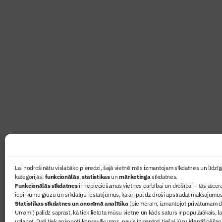
Abonē žurnālu “Būvinženie
Žurnāls Būvinženieris ir rokasgrāmata būv
lasāmviela par būvniecību ikvienam
Ziņas
Lai nodrošinātu vislabāko pieredzi, šajā vietnē mēs izmantojam sīkdatnes un līdzīga
kategorijās:
funkcionālās
,
statistikas
un
mārketinga
sīkdatnes.
Sertifikā
Funkcionālās sīkdatnes
ir nepieciešamas vietnes darbībai un drošībai – tās atcera
Žurnāls 
iepirkumu grozu un sīkdatņu iestatījumus, kā arī palīdz droši apstrādāt maksājumus
Statistikas sīkdatnes un anonīmā analītika
(piemēram, izmantojot privātumam dr
Būvindus
Umami) palīdz saprast, kā tiek lietota mūsu vietne un kāds saturs ir populārākais, l
Par mu
uzlabot. Dati tiek apkopoti kopsavilkumos, nevis izmantoti tiešai jūsu identificēšan