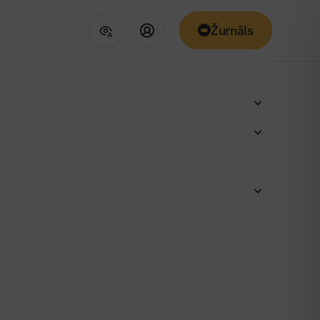
Žurnāls
s skola