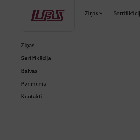
Ziņas
Sertifikāci
Atpakaļ
Sākums
Visi podkāsti
Raidieraksts 3: būvmateriālu ce
Ziņas
Sertifikācija
Podkāsts
Raidierak
Balvas
pieaugt
Par mums
Publicēts: 9 novemb
Kontakti
3raidieraksts4
Dalīties: