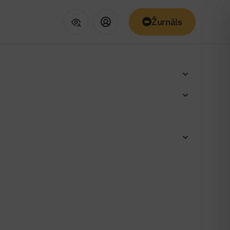
Žurnāls
nās