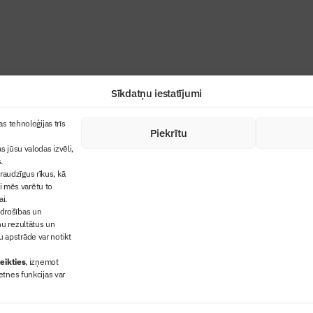
Sīkdatņu iestatījumi
+371 67845910
s tehnoloģijas trīs
Piekrītu
cija
+371 26461816
s jūsu valodas izvēli,
lbs@blbs.lv
"Būvinženieris"
.
audzīgus rīkus, kā
trijas balvas
ai mēs varētu to
ms
ai.
 drošības un
ņu rezultātus un
 apstrāde var notikt
eikties
, izņemot
etnes funkcijas var