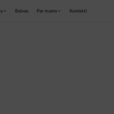
ja
Balvas
Par mums
Kontakti
nas turpinās pieaugt
sts 3: būvmateriālu cenas turpi
ris, 2021
Skatījumi: 179
Kopēt linku