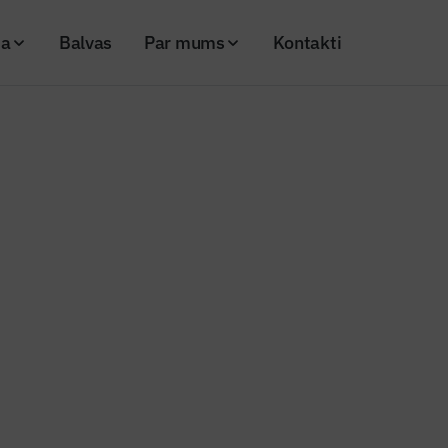
ja
Balvas
Par mums
Kontakti
kavēkļi
sts 8: BIM iespējas un kavēkļi
bris, 2021
Skatījumi: 179
Kopēt linku