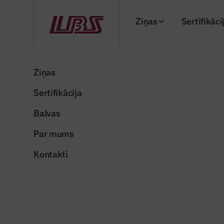
Ziņas
Sertifikāci
Atpakaļ
Sākums
Visi podkāsti
Raidieraksts 8: BIM iespējas un 
Ziņas
Sertifikācija
Podkāsts
Raidierak
Balvas
Publicēts: 28 decem
Par mums
Kontakti
8saruna1
Dalīties: