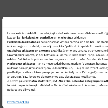
Ziņas
Lai nodrošinātu vislabāko pieredzi, šajā vietnē mēs izmantojam sīkdatnes un līdzīga
kategorijās:
funkcionālās
,
statistikas
un
mārketinga
sīkdatnes.
Sertifikā
Funkcionālās sīkdatnes
ir nepieciešamas vietnes darbībai un drošībai – tās atcera
Žurnāls 
iepirkumu grozu un sīkdatņu iestatījumus, kā arī palīdz droši apstrādāt maksājumus
Statistikas sīkdatnes un anonīmā analītika
(piemēram, izmantojot privātumam dr
Būvindus
Umami) palīdz saprast, kā tiek lietota mūsu vietne un kāds saturs ir populārākais, l
Par mu
uzlabot. Dati tiek apkopoti kopsavilkumos, nevis izmantoti tiešai jūsu identificēšan
Mārketinga sīkdatnes
– arī no mūsu sadarbības partneriem (piemēram, hostinga,
reklāmas pakalpojumu sniedzējiem, kā Cloudflare u.c.) – ļauj mums izmērīt kampa
piedāvāt jums atbilstošākus pakalpojumus un piedāvājumus. Dažos gadījumos datu
arī ārpus ES/EEZ, ievērojot piemērojamos datu aizsardzības noteikumus.
Jūs varat
piekrist visām sīkdatnēm
,
izvēlēties tikai noteiktas kategorijas
vai
att
tehniski nepieciešamajām sīkdatnēm. Nepiekrītot vai atsaucot piekrišanu, dažas vi
nedarboties pilnvērtīgi.
© 2026 Visas tiesības aizsargātas
Privātuma politika
Privātuma politika