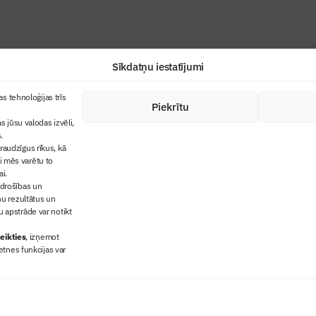
Sīkdatņu iestatījumi
+371 67845910
s tehnoloģijas trīs
Piekrītu
cija
+371 26461816
s jūsu valodas izvēli,
lbs@blbs.lv
"Būvinženieris"
.
audzīgus rīkus, kā
trijas balvas
ai mēs varētu to
ms
ai.
 drošības un
ņu rezultātus un
 apstrāde var notikt
eikties
, izņemot
etnes funkcijas var