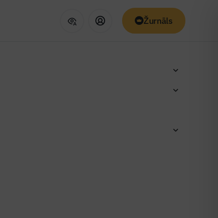
Žurnāls