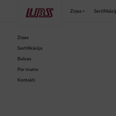
Ziņas
Sertifikāci
Atpakaļ
Sākums
“Būvinženieris” 2025. gada oktobra numurs (
Ziņas
Sertifikācija
Žurnāla raksti
Lielākie 
Balvas
Publicēts: 03.11.20
Par mums
Kontakti
Tieslietu ministrija
Dalīties: