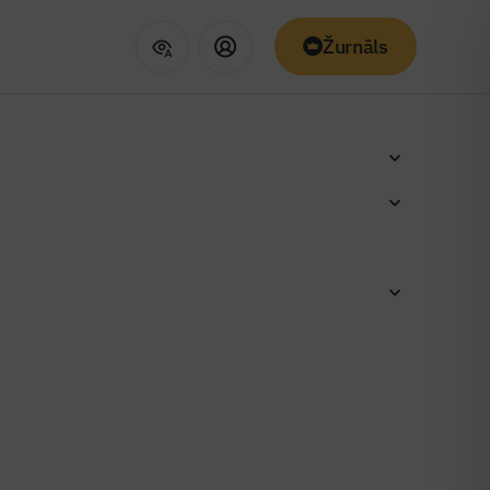
Žurnāls
dā