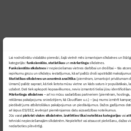
Žurnāls Būvinženieris ir rokasgrāmata būv
lasāmviela par būvniecību ikvienam
Ziņas
Lai nodrošinātu vislabāko pieredzi, šajā vietnē mēs izmantojam sīkdatnes un līdzīga
kategorijās:
funkcionālās
,
statistikas
un
mārketinga
sīkdatnes.
Sertifikā
Funkcionālās sīkdatnes
ir nepieciešamas vietnes darbībai un drošībai – tās atcera
Žurnāls 
iepirkumu grozu un sīkdatņu iestatījumus, kā arī palīdz droši apstrādāt maksājumus
Statistikas sīkdatnes un anonīmā analītika
(piemēram, izmantojot privātumam dr
Būvindus
Umami) palīdz saprast, kā tiek lietota mūsu vietne un kāds saturs ir populārākais, l
Par mu
uzlabot. Dati tiek apkopoti kopsavilkumos, nevis izmantoti tiešai jūsu identificēšan
Mārketinga sīkdatnes
– arī no mūsu sadarbības partneriem (piemēram, hostinga,
reklāmas pakalpojumu sniedzējiem, kā Cloudflare u.c.) – ļauj mums izmērīt kampa
piedāvāt jums atbilstošākus pakalpojumus un piedāvājumus. Dažos gadījumos datu
arī ārpus ES/EEZ, ievērojot piemērojamos datu aizsardzības noteikumus.
Jūs varat
piekrist visām sīkdatnēm
,
izvēlēties tikai noteiktas kategorijas
vai
att
tehniski nepieciešamajām sīkdatnēm. Nepiekrītot vai atsaucot piekrišanu, dažas vi
nedarboties pilnvērtīgi.