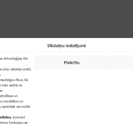
industrijas profesionāļiem un aizraujoša
Sīkdatņu iestatījumi
+371 67845910
s tehnoloģijas trīs
Piekrītu
cija
+371 26461816
s jūsu valodas izvēli,
lbs@blbs.lv
"Būvinženieris"
.
audzīgus rīkus, kā
trijas balvas
ai mēs varētu to
ms
ai.
 drošības un
ņu rezultātus un
 apstrāde var notikt
eikties
, izņemot
etnes funkcijas var