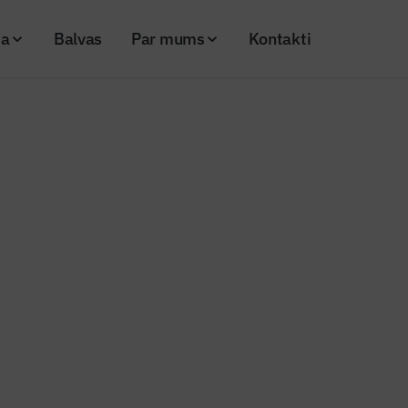
ja
Balvas
Par mums
Kontakti
Nr. 106)
Lielākie būvniecības uzņēmumi 2024. gadā
būvniecības uzņēmumi 2024. ga
25
Skatījumi: 837
s (SIA Tiesu namu aģentūra) arhīvs.
Kopēt linku