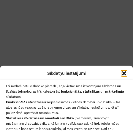
Žurnāls Būvinženieris ir rokasgrāmata
būvindustrijas profesionāļiem un aizraujoša
lasāmviela par būvniecību ikvienam
Uzzināt vairāk
Abonēt žurnālu
Sīkdatņu iestatījumi
Lai nodrošinātu vislabāko pieredzi, šajā vietnē mēs izmantojam sīkdatnes un
līdzīgas tehnoloģijas trīs kategorijās:
funkcionālās
,
statistikas
un
mārketinga
sīkdatnes.
Funkcionālās sīkdatnes
ir nepieciešamas vietnes darbībai un drošībai – tās
atceras jūsu valodas izvēli, iepirkumu grozu un sīkdatņu iestatījumus, kā arī
Ziņas
palīdz droši apstrādāt maksājumus.
Statistikas sīkdatnes un anonīmā analītika
(piemēram, izmantojot
Sertifikācija
privātumam draudzīgus rīkus, kā Umami) palīdz saprast, kā tiek lietota mūsu
Žurnāls "Būvinženieris"
vietne un kāds saturs ir populārākais, lai mēs varētu to uzlabot. Dati tiek