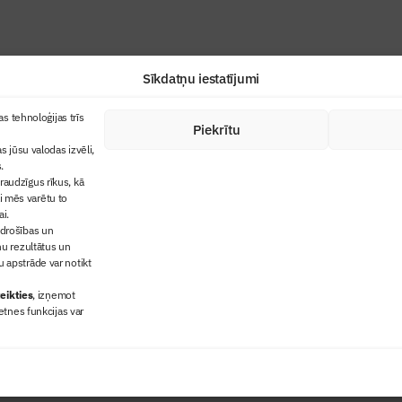
Sīkdatņu iestatījumi
+371 67845910
s tehnoloģijas trīs
Piekrītu
cija
+371 26461816
s jūsu valodas izvēli,
lbs@blbs.lv
"Būvinženieris"
.
audzīgus rīkus, kā
trijas balvas
ai mēs varētu to
ms
ai.
 drošības un
ņu rezultātus un
 apstrāde var notikt
eikties
, izņemot
etnes funkcijas var