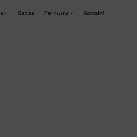
ja
Balvas
Par mums
Kontakti
 (Nr. 17)
Cena
5,00 €