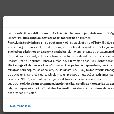
Ziņas
Lai nodrošinātu vislabāko pieredzi, šajā vietnē mēs izmantojam sīkdatnes un līdzīga
kategorijās:
funkcionālās
,
statistikas
un
mārketinga
sīkdatnes.
Sertifikā
Funkcionālās sīkdatnes
ir nepieciešamas vietnes darbībai un drošībai – tās atcera
Žurnāls 
iepirkumu grozu un sīkdatņu iestatījumus, kā arī palīdz droši apstrādāt maksājumus
Statistikas sīkdatnes un anonīmā analītika
(piemēram, izmantojot privātumam dr
Būvindus
Umami) palīdz saprast, kā tiek lietota mūsu vietne un kāds saturs ir populārākais, l
Par mu
uzlabot. Dati tiek apkopoti kopsavilkumos, nevis izmantoti tiešai jūsu identificēšan
Mārketinga sīkdatnes
– arī no mūsu sadarbības partneriem (piemēram, hostinga,
reklāmas pakalpojumu sniedzējiem, kā Cloudflare u.c.) – ļauj mums izmērīt kampa
piedāvāt jums atbilstošākus pakalpojumus un piedāvājumus. Dažos gadījumos datu
arī ārpus ES/EEZ, ievērojot piemērojamos datu aizsardzības noteikumus.
Jūs varat
piekrist visām sīkdatnēm
,
izvēlēties tikai noteiktas kategorijas
vai
att
tehniski nepieciešamajām sīkdatnēm. Nepiekrītot vai atsaucot piekrišanu, dažas vi
nedarboties pilnvērtīgi.
© 2026 Visas tiesības aizsargātas
Privātuma politika
Privātuma politika