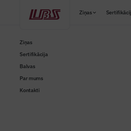
Ziņas
Sertifikāci
Atpakaļ
Sākums
“Būvinženieris” 2010. gada decembra numurs
Ziņas
Sertifikācija
Balvas
Par mums
Kontakti
Žurnāla arhīvs