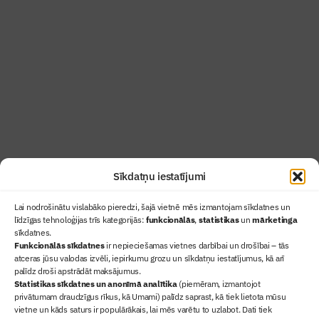
Žurnāls Būvinženieris ir rokasgrāmata
būvindustrijas profesionāļiem un aizraujoša
lasāmviela par būvniecību ikvienam
Uzzināt vairāk
Abonēt žurnālu
Sīkdatņu iestatījumi
Lai nodrošinātu vislabāko pieredzi, šajā vietnē mēs izmantojam sīkdatnes un
līdzīgas tehnoloģijas trīs kategorijās:
funkcionālās
,
statistikas
un
mārketinga
sīkdatnes.
Funkcionālās sīkdatnes
ir nepieciešamas vietnes darbībai un drošībai – tās
atceras jūsu valodas izvēli, iepirkumu grozu un sīkdatņu iestatījumus, kā arī
Ziņas
palīdz droši apstrādāt maksājumus.
Statistikas sīkdatnes un anonīmā analītika
(piemēram, izmantojot
Sertifikācija
privātumam draudzīgus rīkus, kā Umami) palīdz saprast, kā tiek lietota mūsu
Žurnāls "Būvinženieris"
vietne un kāds saturs ir populārākais, lai mēs varētu to uzlabot. Dati tiek