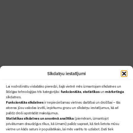
Žurnāls Būvinženieris ir rokasgrāmata
būvindustrijas profesionāļiem un aizraujoša
lasāmviela par būvniecību ikvienam
Uzzināt vairāk
Abonēt žurnālu
Sīkdatņu iestatījumi
Lai nodrošinātu vislabāko pieredzi, šajā vietnē mēs izmantojam sīkdatnes un
līdzīgas tehnoloģijas trīs kategorijās:
funkcionālās
,
statistikas
un
mārketinga
sīkdatnes.
Funkcionālās sīkdatnes
ir nepieciešamas vietnes darbībai un drošībai – tās
atceras jūsu valodas izvēli, iepirkumu grozu un sīkdatņu iestatījumus, kā arī
Ziņas
palīdz droši apstrādāt maksājumus.
Statistikas sīkdatnes un anonīmā analītika
(piemēram, izmantojot
Sertifikācija
privātumam draudzīgus rīkus, kā Umami) palīdz saprast, kā tiek lietota mūsu
Žurnāls "Būvinženieris"
vietne un kāds saturs ir populārākais, lai mēs varētu to uzlabot. Dati tiek