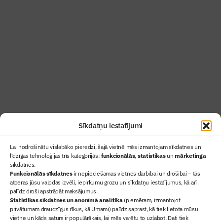
Žurnāls Būvinženieris ir rokasgrāmata
būvindustrijas profesionāļiem un aizraujoša
lasāmviela par būvniecību ikvienam
Uzzināt vairāk
Abonēt žurnālu
Sīkdatņu iestatījumi
Lai nodrošinātu vislabāko pieredzi, šajā vietnē mēs izmantojam sīkdatnes un
līdzīgas tehnoloģijas trīs kategorijās:
funkcionālās
,
statistikas
un
mārketinga
sīkdatnes.
Funkcionālās sīkdatnes
ir nepieciešamas vietnes darbībai un drošībai – tās
atceras jūsu valodas izvēli, iepirkumu grozu un sīkdatņu iestatījumus, kā arī
Ziņas
palīdz droši apstrādāt maksājumus.
Statistikas sīkdatnes un anonīmā analītika
(piemēram, izmantojot
Sertifikācija
privātumam draudzīgus rīkus, kā Umami) palīdz saprast, kā tiek lietota mūsu
Žurnāls "Būvinženieris"
vietne un kāds saturs ir populārākais, lai mēs varētu to uzlabot. Dati tiek