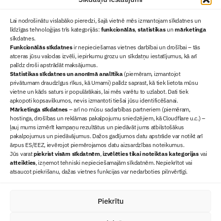
Lai nodrošinātu vislabāko pieredzi, šajā vietnē mēs izmantojam sīkdatnes un
līdzīgas tehnoloģijas trīs kategorijās:
funkcionālās
,
statistikas
un
mārketinga
sīkdatnes.
Funkcionālās sīkdatnes
ir nepieciešamas vietnes darbībai un drošībai – tās
atceras jūsu valodas izvēli, iepirkumu grozu un sīkdatņu iestatījumus, kā arī
Ziņas
palīdz droši apstrādāt maksājumus.
Statistikas sīkdatnes un anonīmā analītika
Sertifikācija
(piemēram, izmantojot
privātumam draudzīgus rīkus, kā Umami) palīdz saprast, kā tiek lietota mūsu
Žurnāls "Būvinženieris"
vietne un kāds saturs ir populārākais, lai mēs varētu to uzlabot. Dati tiek
Būvindustrijas balvas
apkopoti kopsavilkumos, nevis izmantoti tiešai jūsu identificēšanai.
Mārketinga sīkdatnes
– arī no mūsu sadarbības partneriem (piemēram,
Par mums
hostinga, drošības un reklāmas pakalpojumu sniedzējiem, kā Cloudflare u.c.) –
+371 67845910
ļauj mums izmērīt kampaņu rezultātus un piedāvāt jums atbilstošākus
pakalpojumus un piedāvājumus. Dažos gadījumos datu apstrāde var notikt arī
+371 26461816
ārpus ES/EEZ, ievērojot piemērojamos datu aizsardzības noteikumus.
lbs@blbs.lv
Jūs varat
piekrist visām sīkdatnēm
,
izvēlēties tikai noteiktas kategorijas
vai
atteikties
, izņemot tehniski nepieciešamajām sīkdatnēm. Nepiekrītot vai
atsaucot piekrišanu, dažas vietnes funkcijas var nedarboties pilnvērtīgi.
Piekrītu