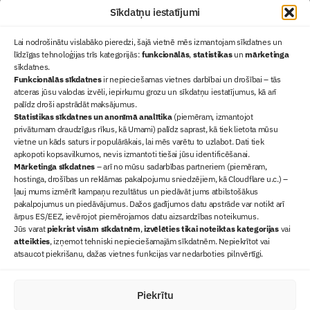
Sīkdatņu iestatījumi
Lai nodrošinātu vislabāko pieredzi, šajā vietnē mēs izmantojam sīkdatnes un
līdzīgas tehnoloģijas trīs kategorijās:
funkcionālās
,
statistikas
un
mārketinga
sīkdatnes.
Funkcionālās sīkdatnes
ir nepieciešamas vietnes darbībai un drošībai – tās
atceras jūsu valodas izvēli, iepirkumu grozu un sīkdatņu iestatījumus, kā arī
Ziņas
palīdz droši apstrādāt maksājumus.
Statistikas sīkdatnes un anonīmā analītika
Sertifikācija
(piemēram, izmantojot
privātumam draudzīgus rīkus, kā Umami) palīdz saprast, kā tiek lietota mūsu
Žurnāls "Būvinženieris"
vietne un kāds saturs ir populārākais, lai mēs varētu to uzlabot. Dati tiek
Būvindustrijas balvas
apkopoti kopsavilkumos, nevis izmantoti tiešai jūsu identificēšanai.
Mārketinga sīkdatnes
– arī no mūsu sadarbības partneriem (piemēram,
Par mums
hostinga, drošības un reklāmas pakalpojumu sniedzējiem, kā Cloudflare u.c.) –
+371 67845910
ļauj mums izmērīt kampaņu rezultātus un piedāvāt jums atbilstošākus
pakalpojumus un piedāvājumus. Dažos gadījumos datu apstrāde var notikt arī
+371 26461816
ārpus ES/EEZ, ievērojot piemērojamos datu aizsardzības noteikumus.
lbs@blbs.lv
Jūs varat
piekrist visām sīkdatnēm
,
izvēlēties tikai noteiktas kategorijas
vai
atteikties
, izņemot tehniski nepieciešamajām sīkdatnēm. Nepiekrītot vai
atsaucot piekrišanu, dažas vietnes funkcijas var nedarboties pilnvērtīgi.
Piekrītu