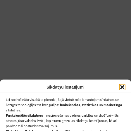
Katru gadu divpadsmit laureāti saņem augstāko
nozares apbalvojumu – “Pamatakmeni”.
Lasit vairāk
Sīkdatņu iestatījumi
Lai nodrošinātu vislabāko pieredzi, šajā vietnē mēs izmantojam sīkdatnes un
līdzīgas tehnoloģijas trīs kategorijās:
funkcionālās
,
statistikas
un
mārketinga
sīkdatnes.
Funkcionālās sīkdatnes
ir nepieciešamas vietnes darbībai un drošībai – tās
atceras jūsu valodas izvēli, iepirkumu grozu un sīkdatņu iestatījumus, kā arī
Ziņas
palīdz droši apstrādāt maksājumus.