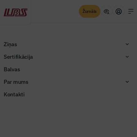
Žurnāls
Atpakaļ
Sākums
Balvas – Sadarbības partneri
Ziņas
Balvas – Sadarbības partneri
Sertifikācija
Balvas
Par mums
Apbalvojumi
Kontakti