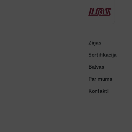
Atpakaļ
Sākums
Visas ziņas
Nozares vēstis
2025. gadā Latvijas ekonomikā uzrādīti augstāki rezultāti par iepriekš
Ziņas
cerēto
Sertifikācija
Nozares vēstis
Balvas
2025. gadā Latvijas ekonomikā
Par mums
uzrādīti augstāki rezultāti par
Kontakti
iepriekš cerēto
Publicēts: 07.05.2026
Skatījumi: 177
Attēls ilustratīvs