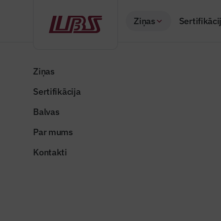
Ziņas
Sertifikāci
Atpakaļ
Sākums
Visas ziņas
Nozares vēstis
Valmieras novadā u
Ziņas
Sertifikācija
Nozares vēstis
Valmieras
Balvas
vējdzirn
Par mums
Publicēts: 07.05.20
Kontakti
Publicitātes foto
Dalīties: