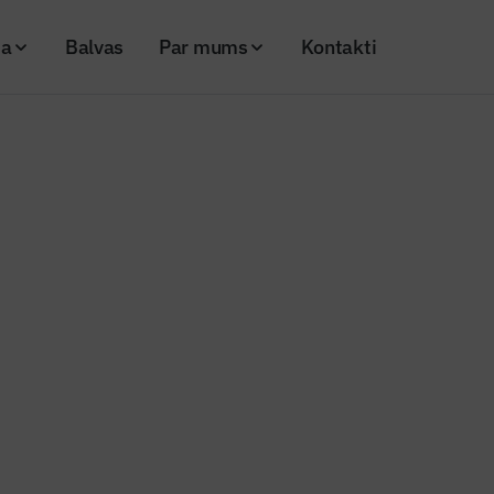
ja
Balvas
Par mums
Kontakti
zlabos teritoriju ap Burtnieku vējdzirnavām
 novadā uzlabos teritoriju ap Bu
avām
26
Skatījumi: 173
Kopēt linku