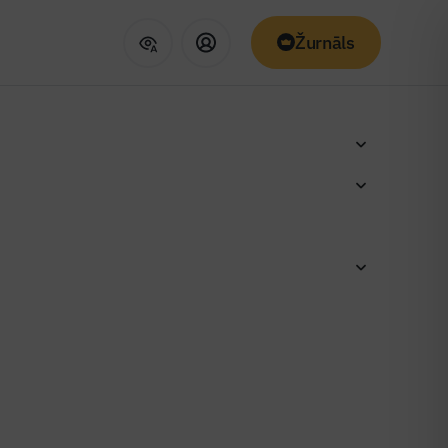
Žurnāls
rtnieku