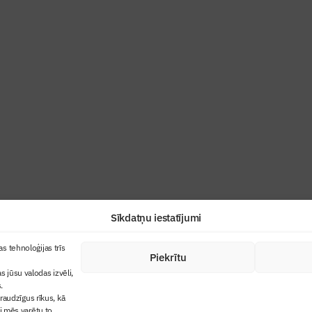
ris”
industrijas profesionāļiem un aizraujoša
Sīkdatņu iestatījumi
+371 67845910
s tehnoloģijas trīs
Piekrītu
cija
+371 26461816
s jūsu valodas izvēli,
lbs@blbs.lv
"Būvinženieris"
.
audzīgus rīkus, kā
trijas balvas
ai mēs varētu to