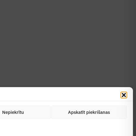
Uzzināt vairāk
Abonēt žurnālu
Nepiekrītu
Apskatīt piekrišanas