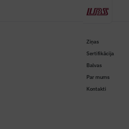
Atpakaļ
Sākums
Visas ziņas
Nozares vēstis
Aicina uz vebināru par Rīgas vēsturiskā centra plānojuma izstrādes
Ziņas
aktualitātēm
Sertifikācija
Nozares vēstis
Balvas
Aicina uz vebināru par Rīgas
Par mums
vēsturiskā centra plānojuma
Kontakti
izstrādes aktualitātēm
Publicēts: 19.03.2026
Skatījumi: 189
Publicitātes foto