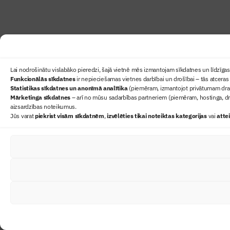
Lai nodrošinātu vislabāko pieredzi, šajā vietnē mēs izmantojam sīkdatnes un līdzīgas 
Funkcionālās sīkdatnes
ir nepieciešamas vietnes darbībai un drošībai – tās atceras 
Statistikas sīkdatnes un anonīmā analītika
(piemēram, izmantojot privātumam draudz
Mārketinga sīkdatnes
– arī no mūsu sadarbības partneriem (piemēram, hostinga, dr
aizsardzības noteikumus.
Jūs varat
piekrist visām sīkdatnēm
,
izvēlēties tikai noteiktas kategorijas
vai
atte