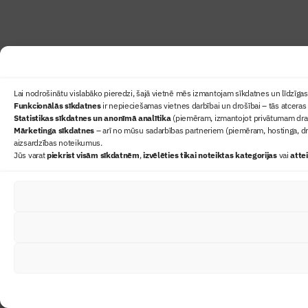
Lai nodrošinātu vislabāko pieredzi, šajā vietnē mēs izmantojam sīkdatnes un līdzīgas 
Funkcionālās sīkdatnes
ir nepieciešamas vietnes darbībai un drošībai – tās atceras 
Statistikas sīkdatnes un anonīmā analītika
(piemēram, izmantojot privātumam draudz
Mārketinga sīkdatnes
– arī no mūsu sadarbības partneriem (piemēram, hostinga, dr
aizsardzības noteikumus.
Jūs varat
piekrist visām sīkdatnēm
,
izvēlēties tikai noteiktas kategorijas
vai
atte