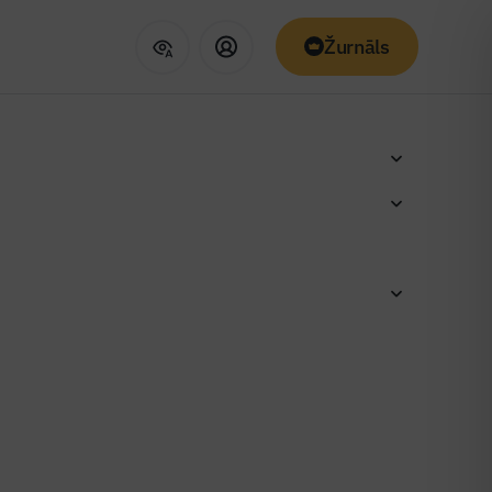
Žurnāls