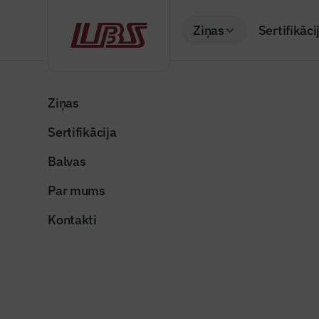
Ziņas
Sertifikāci
Atpakaļ
Sākums
Visas ziņas
Nozares vēstis
ALTUM atvērs papi
Ziņas
Sertifikācija
Valsts un pašvaldība
ALTUM at
Balvas
energoefe
Par mums
Publicēts: 14.08.20
Kontakti
eiro_nauda
Dalīties: