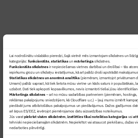
lasāmviela par būvniecību ikvienam
Ziņas
Lai nodrošinātu vislabāko pieredzi, šajā vietnē mēs izmantojam sīkdatnes un līdzīga
kategorijās:
funkcionālās
,
statistikas
un
mārketinga
sīkdatnes.
Sertifikā
Funkcionālās sīkdatnes
ir nepieciešamas vietnes darbībai un drošībai – tās atcera
Žurnāls 
iepirkumu grozu un sīkdatņu iestatījumus, kā arī palīdz droši apstrādāt maksājumus
Statistikas sīkdatnes un anonīmā analītika
(piemēram, izmantojot privātumam dr
Būvindus
Umami) palīdz saprast, kā tiek lietota mūsu vietne un kāds saturs ir populārākais, l
Par mu
uzlabot. Dati tiek apkopoti kopsavilkumos, nevis izmantoti tiešai jūsu identificēšan
Mārketinga sīkdatnes
– arī no mūsu sadarbības partneriem (piemēram, hostinga,
reklāmas pakalpojumu sniedzējiem, kā Cloudflare u.c.) – ļauj mums izmērīt kampa
piedāvāt jums atbilstošākus pakalpojumus un piedāvājumus. Dažos gadījumos datu
arī ārpus ES/EEZ, ievērojot piemērojamos datu aizsardzības noteikumus.
Jūs varat
piekrist visām sīkdatnēm
,
izvēlēties tikai noteiktas kategorijas
vai
att
tehniski nepieciešamajām sīkdatnēm. Nepiekrītot vai atsaucot piekrišanu, dažas vi
nedarboties pilnvērtīgi.
© 2026 Visas tiesības aizsargātas
Privātuma politika