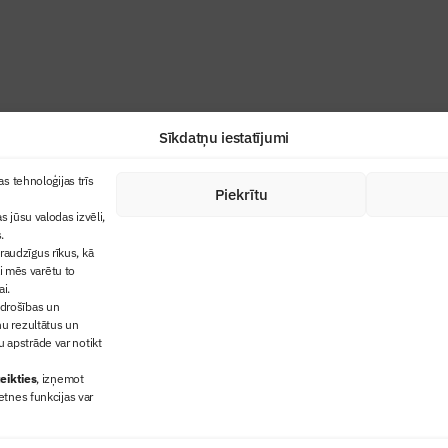
Sīkdatņu iestatījumi
+371 67845910
s tehnoloģijas trīs
Piekrītu
cija
+371 26461816
s jūsu valodas izvēli,
lbs@blbs.lv
"Būvinženieris"
.
audzīgus rīkus, kā
trijas balvas
ai mēs varētu to
ms
ai.
 drošības un
ņu rezultātus un
 apstrāde var notikt
eikties
, izņemot
etnes funkcijas var