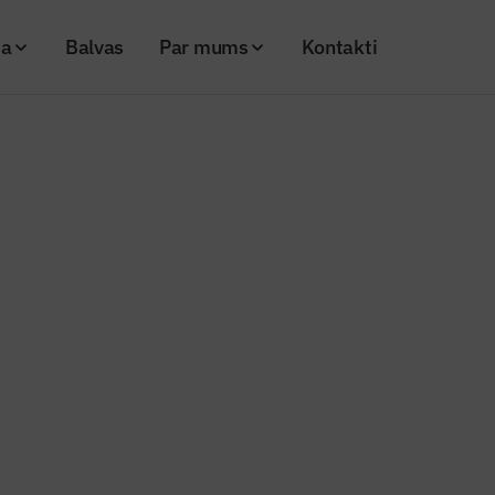
ja
Balvas
Par mums
Kontakti
ldu kārtu uzņēmēju energoefektivitātes projektiem
s ziņas
vērs papildu kārtu uzņēmēju
ktivitātes projektiem
25
Skatījumi: 211
Kopēt linku