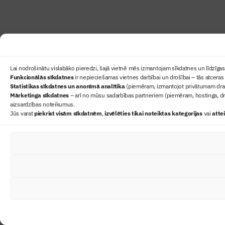
Lai nodrošinātu vislabāko pieredzi, šajā vietnē mēs izmantojam sīkdatnes un līdzīgas 
Funkcionālās sīkdatnes
ir nepieciešamas vietnes darbībai un drošībai – tās atceras 
Statistikas sīkdatnes un anonīmā analītika
(piemēram, izmantojot privātumam draudz
Mārketinga sīkdatnes
– arī no mūsu sadarbības partneriem (piemēram, hostinga, dr
aizsardzības noteikumus.
Jūs varat
piekrist visām sīkdatnēm
,
izvēlēties tikai noteiktas kategorijas
vai
atte