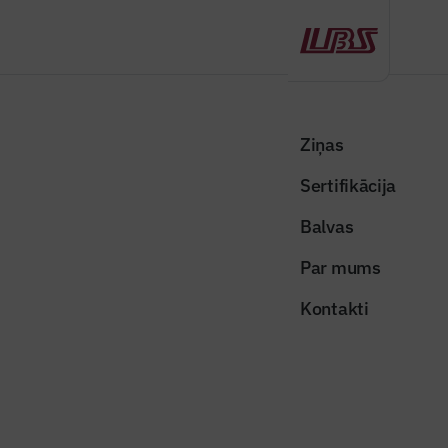
Atpakaļ
Sākums
Visas ziņas
Nozares vēstis
Ap 15% Rīgas un Pierīgas iedzīvotāju plāno iegādāties dzīvokli jaunajā
Ziņas
projektā
Sertifikācija
Nozares vēstis
Balvas
Ap 15% Rīgas un Pierīgas
Par mums
iedzīvotāju plāno iegādāties
Kontakti
dzīvokli jaunajā projektā
Publicēts: 11.02.2026
Skatījumi: 248
Foto ilustratīvs