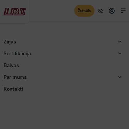
Žurnāls
Atpakaļ
Sākums
Pakalpojumi
Citas sadarbības iespējas
Ziņas
Citas sadarbības iespējas
Sertifikācija
Balvas
Par mums
Abonē žurnālu “Būvinženieris”
Kontakti
Žurnāls Būvinženieris ir rokasgrāmata
būvindustrijas profesionāļiem un aizraujoša
lasāmviela par būvniecību ikvienam
Uzzināt vairāk