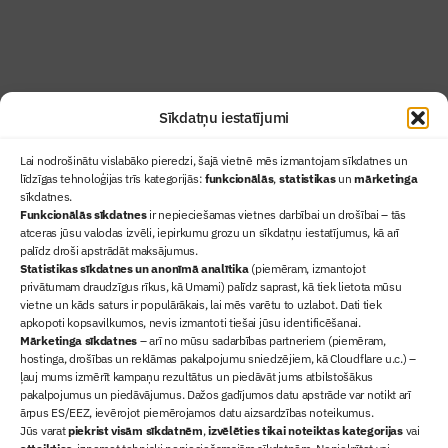
Abonēt žurnālu
Sīkdatņu iestatījumi
Lai nodrošinātu vislabāko pieredzi, šajā vietnē mēs izmantojam sīkdatnes un
līdzīgas tehnoloģijas trīs kategorijās:
funkcionālās
,
statistikas
un
mārketinga
sīkdatnes.
Funkcionālās sīkdatnes
ir nepieciešamas vietnes darbībai un drošībai – tās
atceras jūsu valodas izvēli, iepirkumu grozu un sīkdatņu iestatījumus, kā arī
Ziņas
palīdz droši apstrādāt maksājumus.
Statistikas sīkdatnes un anonīmā analītika
Sertifikācija
(piemēram, izmantojot
privātumam draudzīgus rīkus, kā Umami) palīdz saprast, kā tiek lietota mūsu
Žurnāls "Būvinženieris"
vietne un kāds saturs ir populārākais, lai mēs varētu to uzlabot. Dati tiek
Būvindustrijas balvas
apkopoti kopsavilkumos, nevis izmantoti tiešai jūsu identificēšanai.
Mārketinga sīkdatnes
– arī no mūsu sadarbības partneriem (piemēram,
Par mums
hostinga, drošības un reklāmas pakalpojumu sniedzējiem, kā Cloudflare u.c.) –
+371 67845910
ļauj mums izmērīt kampaņu rezultātus un piedāvāt jums atbilstošākus
pakalpojumus un piedāvājumus. Dažos gadījumos datu apstrāde var notikt arī
+371 26461816
ārpus ES/EEZ, ievērojot piemērojamos datu aizsardzības noteikumus.
lbs@blbs.lv
Jūs varat
piekrist visām sīkdatnēm
,
izvēlēties tikai noteiktas kategorijas
vai