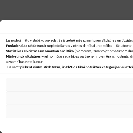
Lai nodrošinātu vislabāko pieredzi, šajā vietnē mēs izmantojam sīkdatnes un līdzīgas 
Funkcionālās sīkdatnes
ir nepieciešamas vietnes darbībai un drošībai – tās atceras 
Statistikas sīkdatnes un anonīmā analītika
(piemēram, izmantojot privātumam draudz
Mārketinga sīkdatnes
– arī no mūsu sadarbības partneriem (piemēram, hostinga, dr
aizsardzības noteikumus.
Jūs varat
piekrist visām sīkdatnēm
,
izvēlēties tikai noteiktas kategorijas
vai
atte