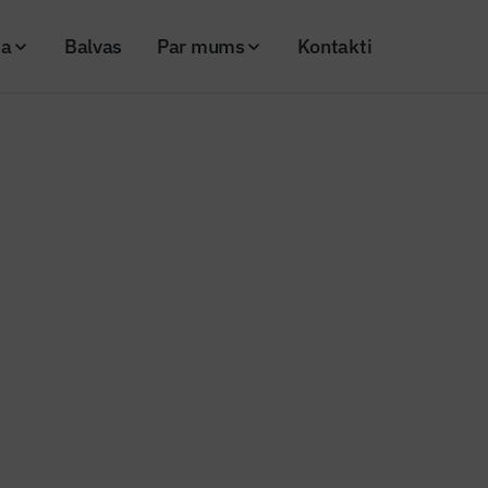
ja
Balvas
Par mums
Kontakti
udzīgas mācības būvspeciālistiem
ziņas
videi draudzīgas mācības
listiem
20
Skatījumi: 776
00-88e3-9f050d608d64
Kopēt linku