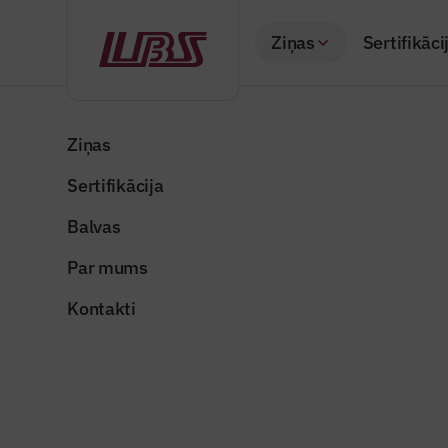
Ziņas
Sertifikāci
Atpakaļ
Sākums
Visas ziņas
Nozares vēstis
Apspriež videi dra
Ziņas
Sertifikācija
Sadarbības partneru 
Apspriež 
Balvas
būvspeciā
Par mums
Publicēts: 01.07.20
Kontakti
bce9f84e-173c-42
Dalīties: