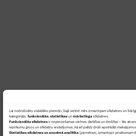
Abonē žurnālu “Būvinženie
Žurnāls Būvinženieris ir rokasgrāmata būv
lasāmviela par būvniecību ikvienam
Ziņas
Lai nodrošinātu vislabāko pieredzi, šajā vietnē mēs izmantojam sīkdatnes un līdzīga
kategorijās:
funkcionālās
,
statistikas
un
mārketinga
sīkdatnes.
Sertifikā
Funkcionālās sīkdatnes
ir nepieciešamas vietnes darbībai un drošībai – tās atcera
Žurnāls 
iepirkumu grozu un sīkdatņu iestatījumus, kā arī palīdz droši apstrādāt maksājumus
Statistikas sīkdatnes un anonīmā analītika
(piemēram, izmantojot privātumam dr
Būvindus