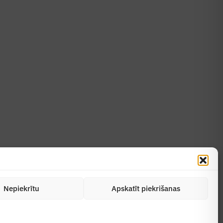
Uzzināt vairāk
Abonēt žurnālu
Nepiekrītu
Apskatīt piekrišanas