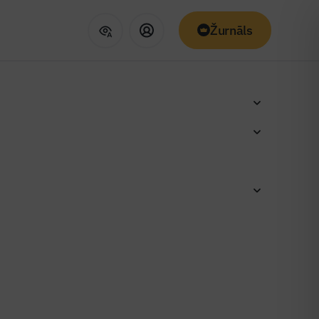
Žurnāls