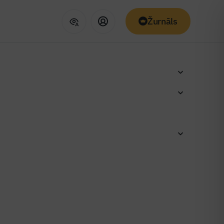
Žurnāls
inājuši