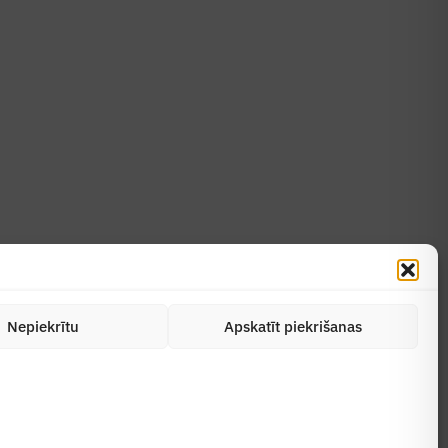
Uzzināt vairāk
Abonēt žurnālu
Nepiekrītu
Apskatīt piekrišanas