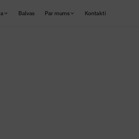
ja
Balvas
Par mums
Kontakti
as apjomi oktobrī turpinājuši palielināties
 rūpniecības apjomi oktobrī turp
ies
25
Skatījumi: 172
Kopēt linku