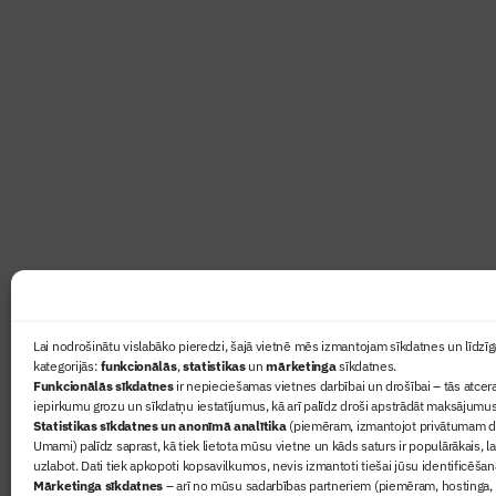
Abonē žurnālu “Būvinženie
Žurnāls Būvinženieris ir rokasgrāmata būv
lasāmviela par būvniecību ikvienam
Ziņas
Lai nodrošinātu vislabāko pieredzi, šajā vietnē mēs izmantojam sīkdatnes un līdzīga
kategorijās:
funkcionālās
,
statistikas
un
mārketinga
sīkdatnes.
Sertifikā
Funkcionālās sīkdatnes
ir nepieciešamas vietnes darbībai un drošībai – tās atcera
Žurnāls 
iepirkumu grozu un sīkdatņu iestatījumus, kā arī palīdz droši apstrādāt maksājumus
Statistikas sīkdatnes un anonīmā analītika
(piemēram, izmantojot privātumam dr
Būvindus
Umami) palīdz saprast, kā tiek lietota mūsu vietne un kāds saturs ir populārākais, l
Par mu
uzlabot. Dati tiek apkopoti kopsavilkumos, nevis izmantoti tiešai jūsu identificēšan
Mārketinga sīkdatnes
– arī no mūsu sadarbības partneriem (piemēram, hostinga,