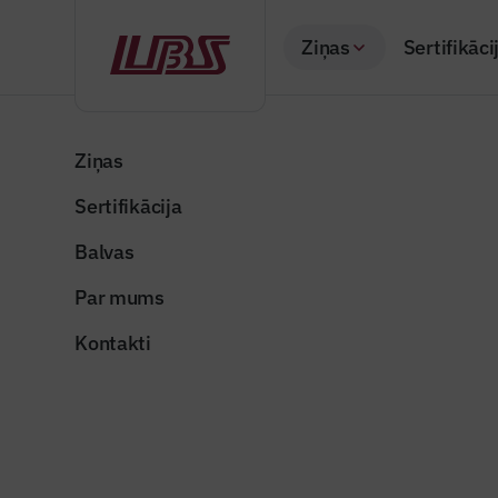
Ziņas
Sertifikāci
Atpakaļ
Sākums
Visas ziņas
Nozares vēstis
Apstrādes rūpniecīb
Ziņas
Sertifikācija
Nozares vēstis
Apstrādes
Balvas
palielināt
Par mums
Publicēts: 04.12.20
Kontakti
Foto ilustratīvs
Dalīties: