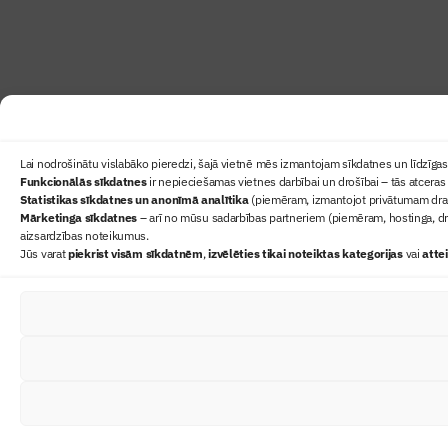
Lai nodrošinātu vislabāko pieredzi, šajā vietnē mēs izmantojam sīkdatnes un līdzīgas 
Funkcionālās sīkdatnes
ir nepieciešamas vietnes darbībai un drošībai – tās atceras 
Statistikas sīkdatnes un anonīmā analītika
(piemēram, izmantojot privātumam draudz
Mārketinga sīkdatnes
– arī no mūsu sadarbības partneriem (piemēram, hostinga, dr
aizsardzības noteikumus.
Jūs varat
piekrist visām sīkdatnēm
,
izvēlēties tikai noteiktas kategorijas
vai
atte