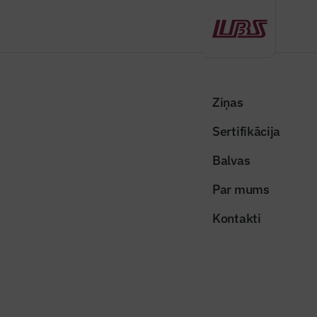
Atpakaļ
Sākums
Visas ziņas
Nozares vēstis
Aptauja: sabiedrība gaida redzamu būvniecības progresu “Rail Baltica”
Ziņas
projektā
Sertifikācija
Nozares vēstis
Balvas
Aptauja: sabiedrība gaida
Par mums
redzamu būvniecības progresu
Kontakti
“Rail Baltica” projektā
Publicēts: 10.02.2026
Skatījumi: 256
Publicitātes attēls