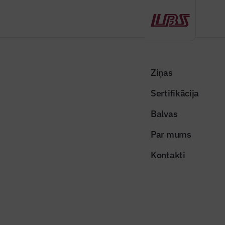
Atpakaļ
Sākums
Visas ziņas
Nozares vēstis
Arvien vairāk rīdzinieku izvēlas pieslēgt īpašumus centralizētajai
Ziņas
kanalizācijas sistēmai
Sertifikācija
Nozares vēstis
Balvas
Arvien vairāk rīdzinieku izvēlas
Par mums
pieslēgt īpašumus centralizētajai
Kontakti
kanalizācijas sistēmai
Publicēts: 26.02.2026
Skatījumi: 200
Foto ilustratīvs