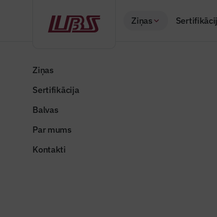
Ziņas
Sertifikāci
Atpakaļ
Sākums
Visas ziņas
Nozares vēstis
Atjaunota sporta z
Ziņas
Sertifikācija
Nozares vēstis
Atjaunota
Balvas
Publicēts: 09.03.20
Par mums
Kontakti
Publicitātes foto
Dalīties: