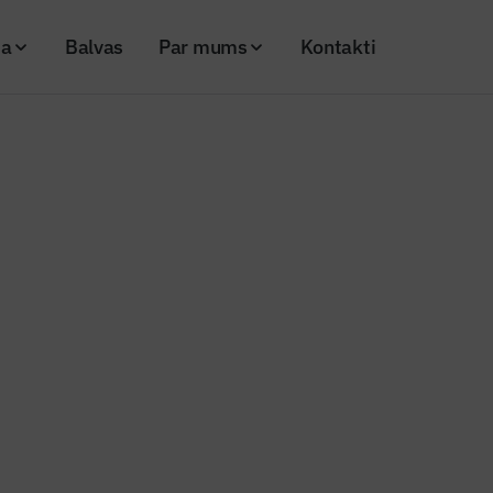
ja
Balvas
Par mums
Kontakti
āle Rīgas Hanzas vidusskolā
 sporta zāle Rīgas Hanzas vidus
26
Skatījumi: 226
Kopēt linku