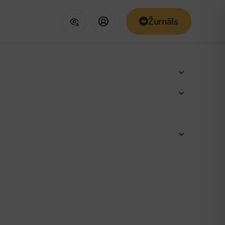
Žurnāls
skolā