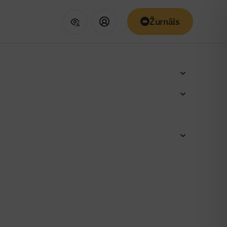
Žurnāls