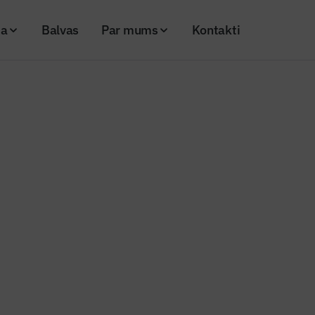
ja
Balvas
Par mums
Kontakti
otā Sporta iela
s ziņas
āta atjaunotā Sporta iela
20
Skatījumi: 1654
Kopēt linku