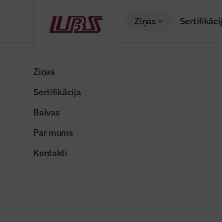
Ziņas
Sertifikāci
Atpakaļ
Sākums
Visas ziņas
Nozares vēstis
Rīgā atklāta atjaun
Ziņas
Sertifikācija
Valsts un pašvaldība
Rīgā atkl
Balvas
Publicēts: 22.09.20
Par mums
Kontakti
dsc04670
Dalīties: