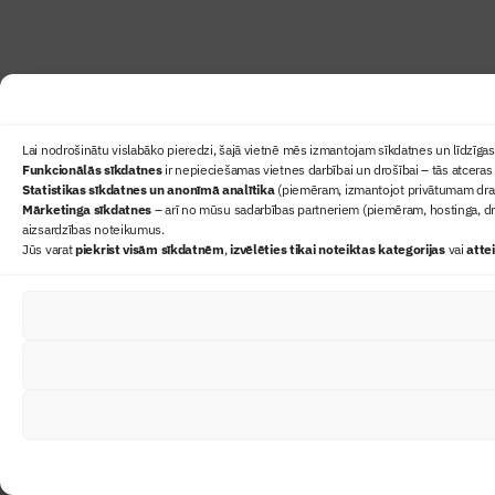
Lai nodrošinātu vislabāko pieredzi, šajā vietnē mēs izmantojam sīkdatnes un līdzīgas 
Funkcionālās sīkdatnes
ir nepieciešamas vietnes darbībai un drošībai – tās atceras 
Statistikas sīkdatnes un anonīmā analītika
(piemēram, izmantojot privātumam draudz
Mārketinga sīkdatnes
– arī no mūsu sadarbības partneriem (piemēram, hostinga, dr
aizsardzības noteikumus.
Jūs varat
piekrist visām sīkdatnēm
,
izvēlēties tikai noteiktas kategorijas
vai
atte