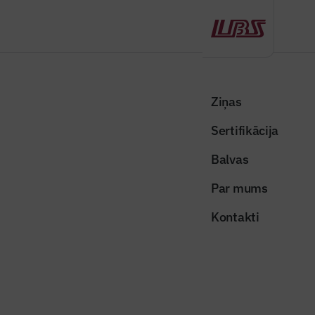
Atpakaļ
Sākums
Visas ziņas
Nozares vēstis
Atzīmēti Spāru svētki dzīvojamā projektā “360° Dzelzavas
Ziņas
Residences” Purvciemā
Sertifikācija
Nozares vēstis
Balvas
Atzīmēti Spāru svētki dzīvojamā
Par mums
projektā “360° Dzelzavas
Kontakti
Residences” Purvciemā
Publicēts: 19.05.2026
Skatījumi: 174
Publicitātes foto