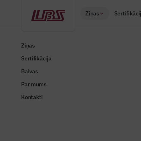
Ziņas
Sertifikāci
Atpakaļ
Sākums
Visas ziņas
Nozares vēstis
Veiksmīgi noslēgus
Ziņas
Sertifikācija
Nozares vēstis
Veiksmīgi
Balvas
hibrīdpar
Par mums
Publicēts: 19.05.20
Kontakti
Publicitātes foto
Dalīties: