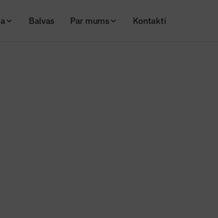
ja
Balvas
Par mums
Kontakti
ie BESS paplašināšana hibrīdparkā Tārgalē, Ventspils novadā
 noslēgusie BESS paplašināšana
kā Tārgalē, Ventspils novadā
26
Skatījumi: 187
Kopēt linku