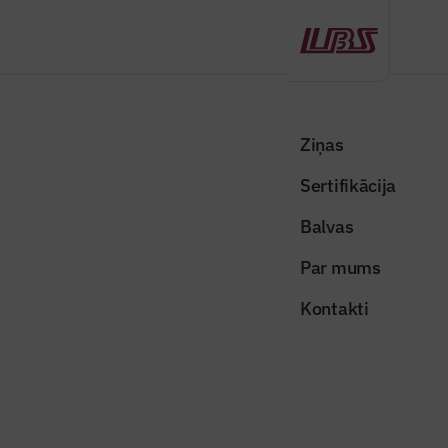
Atpakaļ
Sākums
Visas ziņas
Nozares vēstis
Bezmaksas vebinārā skaidros, kā RNP akciju kotēšana biržā varētu
Ziņas
ietekmēt iedzīvotājus
Sertifikācija
Nozares vēstis
Balvas
Bezmaksas vebinārā skaidros, kā
Par mums
RNP akciju kotēšana biržā varētu
Kontakti
ietekmēt iedzīvotājus
Publicēts: 09.01.2026
Skatījumi: 259
Attēls ilustratīvs