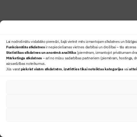
Lai nodrošinātu vislabāko pieredzi, šajā vietnē mēs izmantojam sīkdatnes un līdzīgas 
Funkcionālās sīkdatnes
ir nepieciešamas vietnes darbībai un drošībai – tās atceras 
Statistikas sīkdatnes un anonīmā analītika
(piemēram, izmantojot privātumam draudz
Mārketinga sīkdatnes
– arī no mūsu sadarbības partneriem (piemēram, hostinga, dr
aizsardzības noteikumus.
Jūs varat
piekrist visām sīkdatnēm
,
izvēlēties tikai noteiktas kategorijas
vai
atte