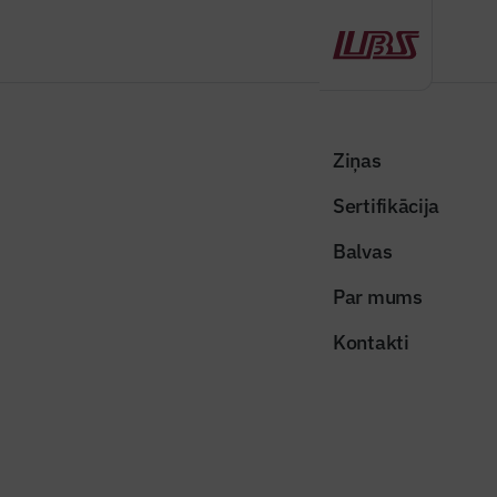
Atpakaļ
Sākums
Visas ziņas
Nozares vēstis
Bioloģiskās attīrīšanas stacijā “Daugavgrīva” sākta metāntenku
Ziņas
būvniecība
Sertifikācija
Nozares vēstis
Balvas
Bioloģiskās attīrīšanas stacijā
Par mums
“Daugavgrīva” sākta metāntenku
Kontakti
būvniecība
Publicēts: 18.06.2026
Skatījumi: 198
Publicitātes foto