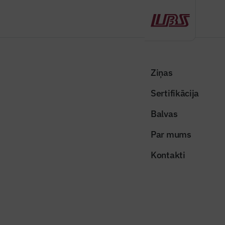
Atpakaļ
Sākums
Visas ziņas
Nozares vēstis
Turpinās ceļu būvdarbi un satiksmes ierobežojumi ieviesti 69 valsts
Ziņas
autoceļu posmos
Sertifikācija
Nozares vēstis
Balvas
Turpinās ceļu būvdarbi un
Par mums
satiksmes ierobežojumi ieviesti 69
Kontakti
valsts autoceļu posmos
Publicēts: 19.06.2026
Skatījumi: 178
Foto ilustratīvs