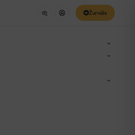
Žurnāls
posmos