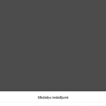
ris”
industrijas profesionāļiem un aizraujoša
Sīkdatņu iestatījumi