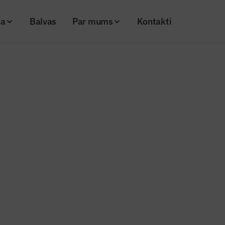
ja
Balvas
Par mums
Kontakti
ek 53 valsts autoceļu posmos
arbi notiek 53 valsts autoceļu 
26
Skatījumi: 174
Kopēt linku