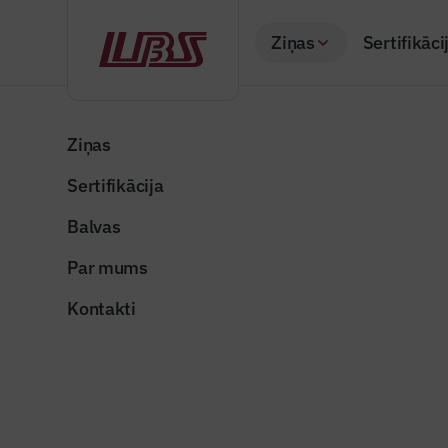
Ziņas
Sertifikāci
Atpakaļ
Sākums
Visas ziņas
Nozares vēstis
Ceļu būvdarbi noti
Ziņas
Sertifikācija
Nozares vēstis
Ceļu būvd
Balvas
Publicēts: 05.06.20
Par mums
Kontakti
Foto ilustratīvs
Dalīties: