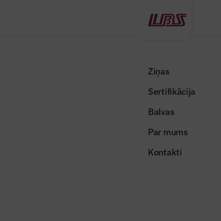
Atpakaļ
Sākums
Visas ziņas
Nozares vēstis
Cena un tai atbilstoša mājokļa kvalitāte – svarīgākie kritēriji jauno
Ziņas
dzīvokļu pircējiem
Sertifikācija
Nozares vēstis
Balvas
Cena un tai atbilstoša mājokļa
Par mums
kvalitāte – svarīgākie kritēriji jauno
Kontakti
dzīvokļu pircējiem
Publicēts: 26.01.2026
Skatījumi: 231
Attēls ilustratīvs