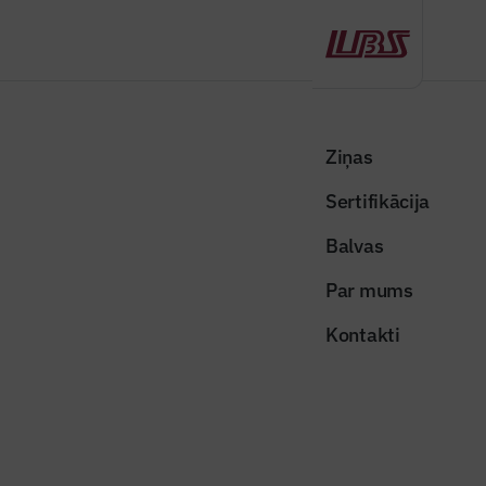
Atpakaļ
Sākums
Visas ziņas
Nozares vēstis
Cēsīs paplašina mājokļu piedāvājumu – atklāta jauna daudzdzīvokļu
Ziņas
māja
Sertifikācija
Nozares vēstis
Balvas
Cēsīs paplašina mājokļu
Par mums
piedāvājumu – atklāta jauna
Kontakti
daudzdzīvokļu māja
Publicēts: 27.06.2026
Skatījumi: 184
Publicitātes foto