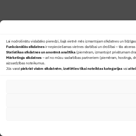
Lai nodrošinātu vislabāko pieredzi, šajā vietnē mēs izmantojam sīkdatnes un līdzīgas 
Funkcionālās sīkdatnes
ir nepieciešamas vietnes darbībai un drošībai – tās atceras 
Statistikas sīkdatnes un anonīmā analītika
(piemēram, izmantojot privātumam draudz
Mārketinga sīkdatnes
– arī no mūsu sadarbības partneriem (piemēram, hostinga, dr
aizsardzības noteikumus.
Jūs varat
piekrist visām sīkdatnēm
,
izvēlēties tikai noteiktas kategorijas
vai
atte